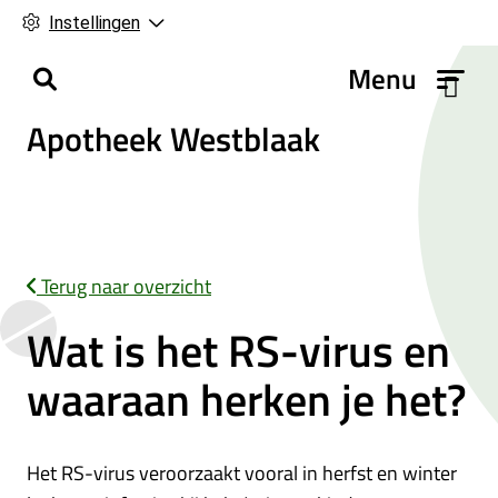
Instellingen
H
Menu
o
Apotheek Westblaak
o
f
d
m
e
n
Terug naar overzicht
u
Wat is het RS-virus en
waaraan herken je het?
Het RS-virus veroorzaakt vooral in herfst en winter