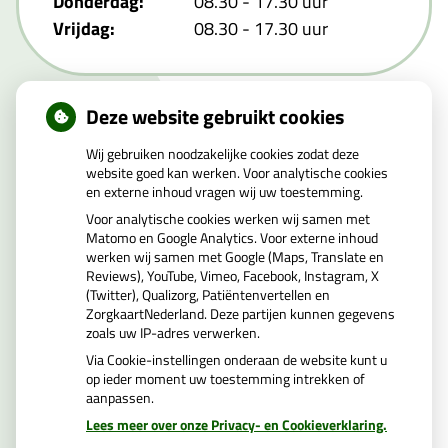
Donderdag:
08.30 - 17.30 uur
Vrijdag:
08.30 - 17.30 uur
Deze website gebruikt cookies
Uw apotheker
Wij gebruiken noodzakelijke cookies zodat deze
website goed kan werken. Voor analytische cookies
en externe inhoud vragen wij uw toestemming.
Mw. Z. Cimtay MSc
Voor analytische cookies werken wij samen met
Matomo en Google Analytics. Voor externe inhoud
BIG nummer 79026661117
werken wij samen met Google (Maps, Translate en
Reviews), YouTube, Vimeo, Facebook, Instagram, X
(Twitter), Qualizorg, Patiëntenvertellen en
ZorgkaartNederland. Deze partijen kunnen gegevens
zoals uw IP-adres verwerken.
Via Cookie-instellingen onderaan de website kunt u
op ieder moment uw toestemming intrekken of
aanpassen.
Uw Zorg Online
|
Beheer
Lees meer over onze Privacy- en Cookieverklaring.