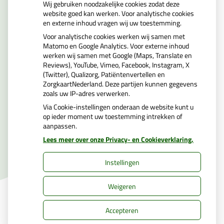
Uw apotheker
Wij gebruiken noodzakelijke cookies zodat deze
website goed kan werken. Voor analytische cookies
en externe inhoud vragen wij uw toestemming.
Mw. Z. Cimtay MSc
Voor analytische cookies werken wij samen met
Matomo en Google Analytics. Voor externe inhoud
BIG nummer 79026661117
werken wij samen met Google (Maps, Translate en
Reviews), YouTube, Vimeo, Facebook, Instagram, X
(Twitter), Qualizorg, Patiëntenvertellen en
ZorgkaartNederland. Deze partijen kunnen gegevens
zoals uw IP-adres verwerken.
Via Cookie-instellingen onderaan de website kunt u
op ieder moment uw toestemming intrekken of
aanpassen.
Uw Zorg Online
|
Beheer
Lees meer over onze Privacy- en Cookieverklaring.
Instellingen
Privacy verklaring
|
Cookie-instellingen
|
Weigeren
Voorwaarden
Accepteren