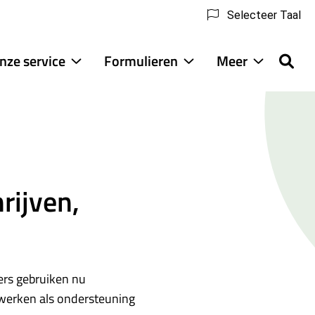
Selecteer Taal
nze service
Formulieren
Meer
atie
Onze
Formulieren
Meer
enu
service
submenu
submenu
submenu
rijven,
ers gebruiken nu
 werken als ondersteuning