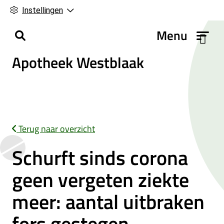
Instellingen
H
Menu
o
Apotheek Westblaak
o
f
d
m
e
n
Terug naar overzicht
u
Schurft sinds corona
geen vergeten ziekte
meer: aantal uitbraken
fors gestegen